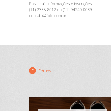
Para mais informações e inscrições:
(11) 2385-8012 ou (11) 94240-0089
contato@fbfe.com.br
Fóruns