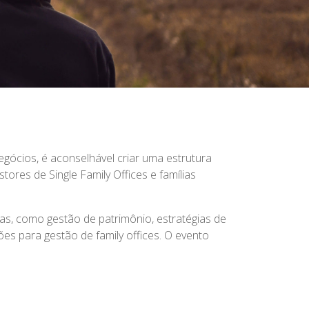
egócios, é aconselhável criar uma estrutura
tores de Single Family Offices e famílias
as, como gestão de patrimônio, estratégias de
ões para gestão de family offices. O evento