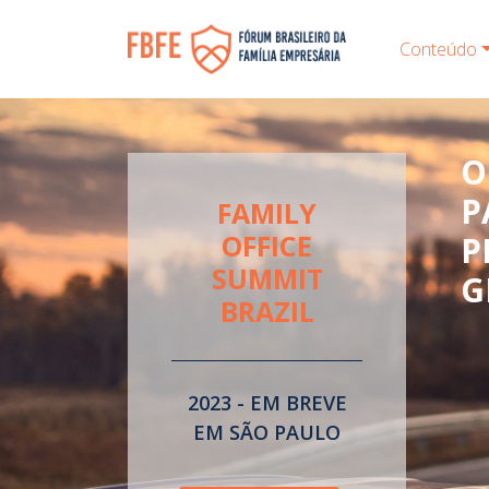
Conteúdo
O
P
FAMILY
OFFICE
P
SUMMIT
G
BRAZIL
2023 - EM BREVE
EM SÃO PAULO