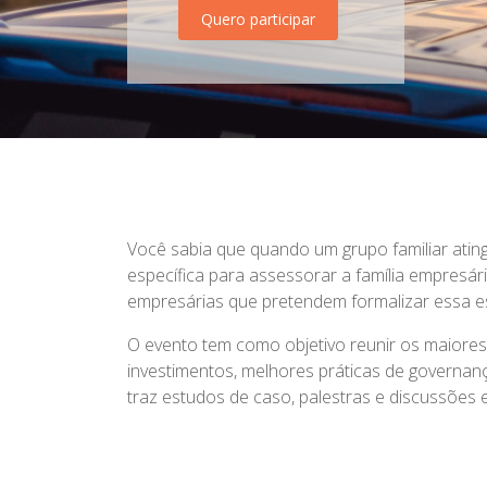
Quero participar
Você sabia que quando um grupo familiar atinge
específica para assessorar a família empresária
empresárias que pretendem formalizar essa es
O evento tem como objetivo reunir os maiores
investimentos, melhores práticas de governança
traz estudos de caso, palestras e discussões 