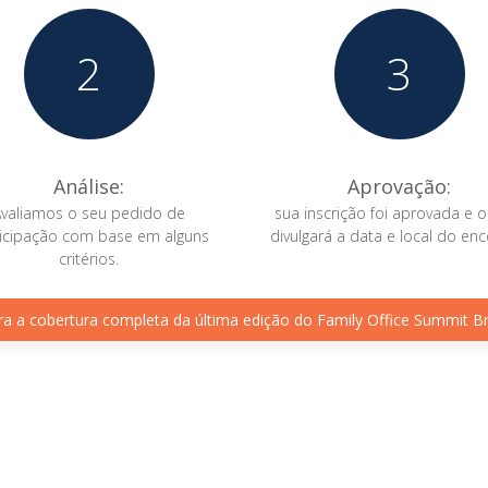
2
3
Análise:
Aprovação:
Avaliamos o seu pedido de
sua inscrição foi aprovada e 
icipação com base em alguns
divulgará a data e local do enc
critérios.
ra a cobertura completa da última edição do Family Office Summit Br