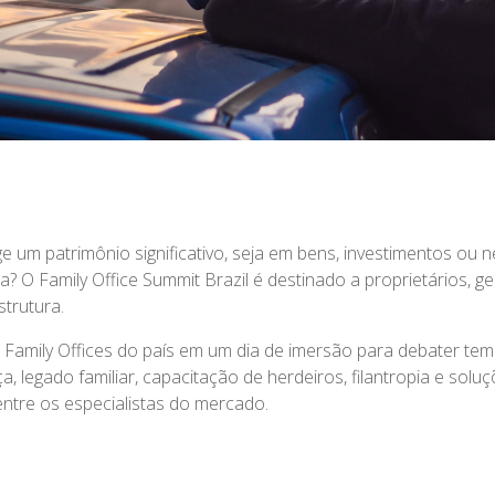
 um patrimônio significativo, seja em bens, investimentos ou n
? O Family Office Summit Brazil é destinado a proprietários, ges
trutura.
 Family Offices do país em um dia de imersão para debater tem
, legado familiar, capacitação de herdeiros, filantropia e soluç
entre os especialistas do mercado.