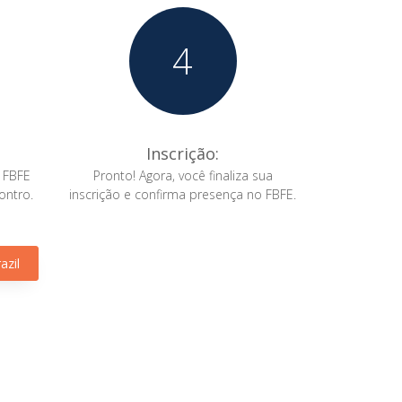
4
Inscrição:
o FBFE
Pronto! Agora, você finaliza sua
ontro.
inscrição e confirma presença no FBFE.
azil