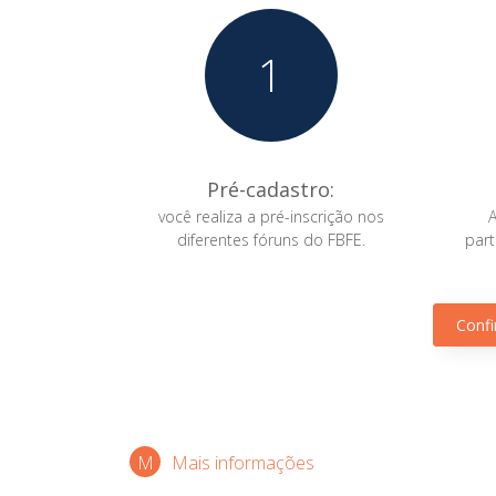
1
Pré-cadastro:
você realiza a pré-inscrição nos
diferentes fóruns do FBFE.
part
Confi
Mais informações